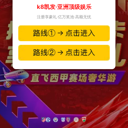
k8凯发·亚洲顶级娱乐
注册享豪礼·亿万奖池·高额无忧